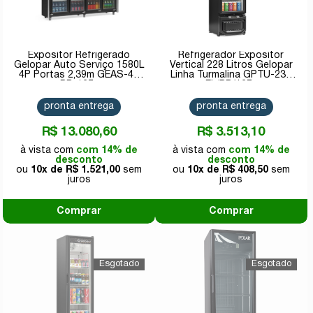
Expositor Refrigerado
Refrigerador Expositor
Gelopar Auto Serviço 1580L
Vertical 228 Litros Gelopar
4P Portas 2,39m GEAS-4P
Linha Turmalina GPTU-230
PR-127v
EL/PR/127v
pronta entrega
pronta entrega
R$ 13.080,60
R$ 3.513,10
com 14% de
com 14% de
desconto
desconto
10x de
R$ 1.521,00
10x de
R$ 408,50
Comprar
Comprar