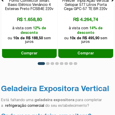
Forno Convector Smart
Freezer Tripla Ação Vertical
Basic Elétrico Venâncio 4
Gelopar 577 Litros Porta
Esteiras Preto FCSB4E 220v
Cega GPC-57 TE BR 220v
R$ 1.658,80
R$ 4.264,74
à vista com
12% de
à vista com
14% de
desconto
desconto
ou
10x de R$ 188,50
sem
ou
10x de R$ 495,90
sem
juros
juros
Comprar
Comprar
Geladeira Expositora Vertical
Está faltando uma
geladeira expositora
para completar
a
refrigeração comercial
do seu estabelecimento?