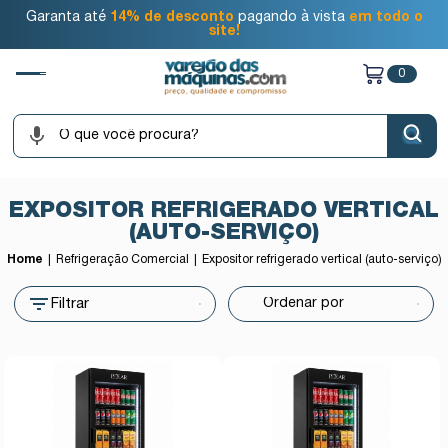
Garanta até
14% de desconto
pagando à vista
em todo o
site!
0
EXPOSITOR REFRIGERADO VERTICAL
(AUTO-SERVIÇO)
Home
Refrigeração Comercial
Expositor refrigerado vertical (auto-serviço)
Filtrar