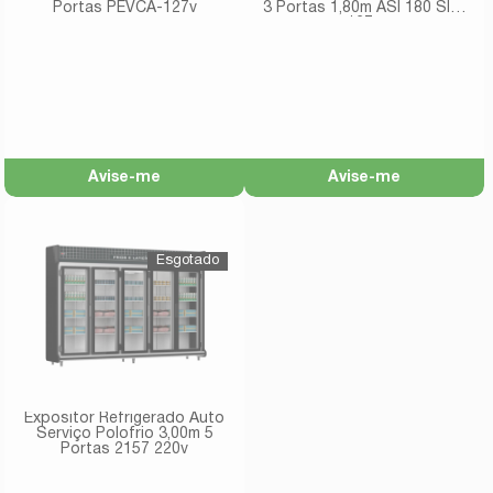
Portas PEVCA-127v
3 Portas 1,80m ASI 180 Slim
127v
Avise-me
Avise-me
Expositor Refrigerado Auto
Serviço Polofrio 3,00m 5
Portas 2157 220v