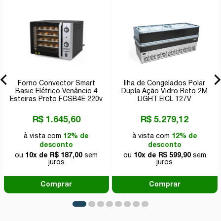
Forno Convector Smart
Ilha de Congelados Polar
Basic Elétrico Venâncio 4
Dupla Ação Vidro Reto 2M
Esteiras Preto FCSB4E 220v
LIGHT EICL 127V
R$ 1.645,60
R$ 5.279,12
à vista com
12% de
à vista com
12% de
desconto
desconto
ou
10x de R$ 187,00
sem
ou
10x de R$ 599,90
sem
juros
juros
Comprar
Comprar