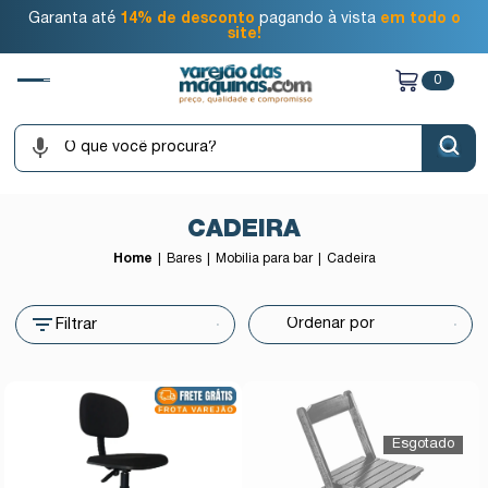
Garanta até
14% de desconto
pagando à vista
em todo o
site!
0
CADEIRA
Home
Bares
Mobília para bar
Cadeira
Filtrar