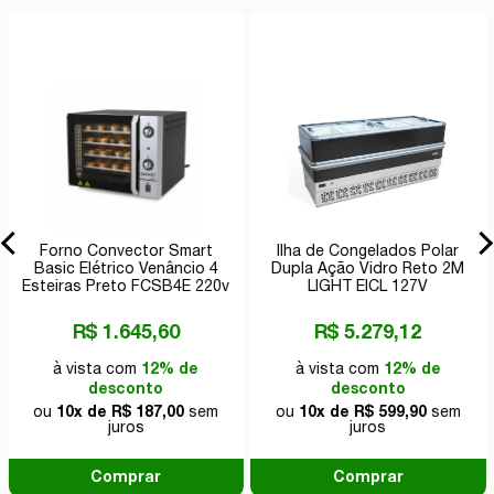
Forno Convector Smart
Ilha de Congelados Polar
Basic Elétrico Venâncio 4
Dupla Ação Vidro Reto 2M
Esteiras Preto FCSB4E 220v
LIGHT EICL 127V
R$ 1.645,60
R$ 5.279,12
à vista com
12% de
à vista com
12% de
desconto
desconto
ou
10x de R$ 187,00
sem
ou
10x de R$ 599,90
sem
juros
juros
Comprar
Comprar