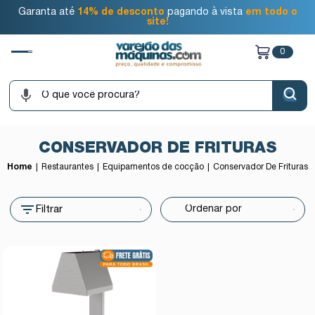
Garanta até
14% de desconto
pagando à vista
em todo o
site!
0
CONSERVADOR DE FRITURAS
Home
Restaurantes
Equipamentos de cocção
Conservador De Frituras
Filtrar