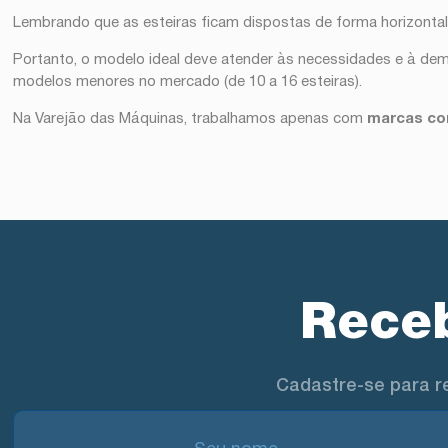
Lembrando que as esteiras ficam dispostas de forma horizonta
Portanto, o modelo ideal deve atender às necessidades e à dem
modelos menores no mercado (de 10 a 16 esteiras).
Na Varejão das Máquinas, trabalhamos apenas com
marcas co
Receb
Cadastre-se para r