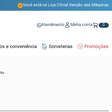
Você está na Loja Oficial Varejão das Máquinas
Atendimento
Minha conta
0
s e conveniência
Sorveterias
Promoções
Pão