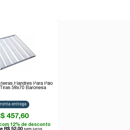
Comprar
Comprar
teiras Flandres Para Pão
 Tiras 58x70 Baronesa
ronta entrega
$ 457,60
com 12% de desconto
de
R$ 52,00