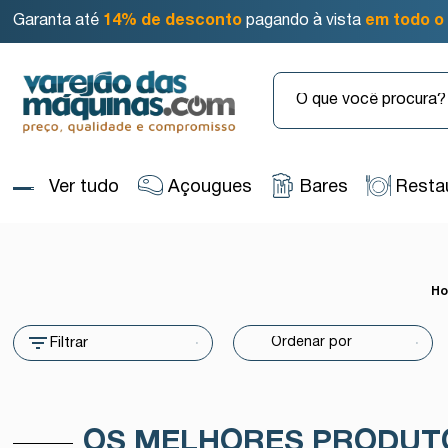
Garanta até
14% de desconto
pagando à vista
em todo o 
Ver tudo
Açougues
Bares
Resta
H
Filtrar
OS MELHORES PRODUT