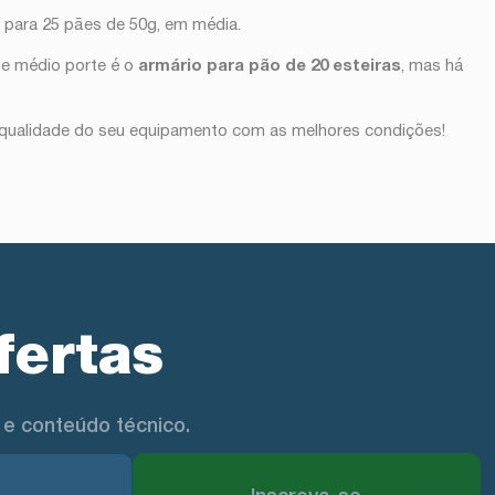
 para 25 pães de 50g, em média.
de médio porte é o
armário para pão de 20 esteiras
, mas há
 qualidade do seu equipamento com as melhores condições!
fertas
e conteúdo técnico.