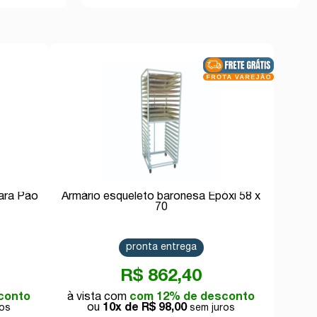
ara Pão
Armário esqueleto baronesa Epóxi 58 x
70
pronta entrega
R$ 862,40
conto
com 12% de desconto
10x de
R$ 98,00