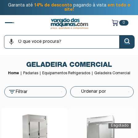
Garanta até
14% de desconto
pagando à vista
em todo o
site!
0
GELADEIRA COMERCIAL
Home
Padarias
Equipamentos Refrigerados
Geladeira Comercial
Filtrar