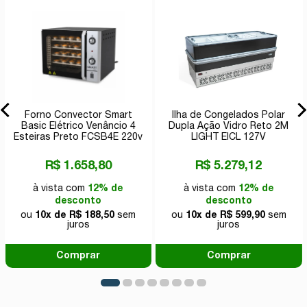
Forno Convector Smart
Ilha de Congelados Polar
Basic Elétrico Venâncio 4
Dupla Ação Vidro Reto 2M
Esteiras Preto FCSB4E 220v
LIGHT EICL 127V
R$ 1.658,80
R$ 5.279,12
à vista com
12% de
à vista com
12% de
desconto
desconto
ou
10x de R$ 188,50
sem
ou
10x de R$ 599,90
sem
juros
juros
Comprar
Comprar