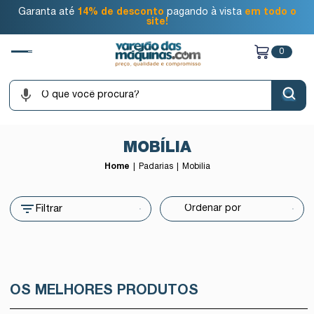
Garanta até
14% de desconto
pagando à vista
em todo o
site!
0
MOBÍLIA
Home
Padarias
Mobília
Filtrar
OS MELHORES PRODUTOS