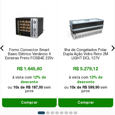
Forno Convector Smart
Ilha de Congelados Polar
Basic Elétrico Venâncio 4
Dupla Ação Vidro Reto 2M
Esteiras Preto FCSB4E 220v
LIGHT EICL 127V
R$ 1.645,60
R$ 5.279,12
à vista com
12% de
à vista com
12% de
desconto
desconto
ou
10x de R$ 187,00
sem
ou
10x de R$ 599,90
sem
juros
juros
Comprar
Comprar