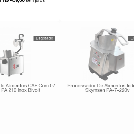
de
R$ 459,00
Comprar
Comprar
de Alimentos CAF Com 07
Processador De Alimentos Indrustrial
 PA 210 Inox Bivolt
Skymsen PA-7-220v