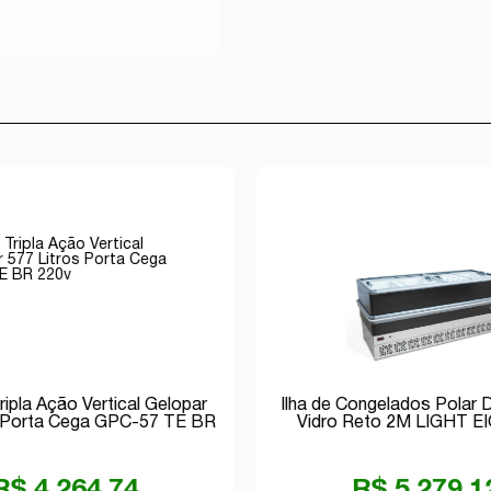
Avise-me
ripla Ação Vertical Gelopar
Ilha de Congelados Polar 
s Porta Cega GPC-57 TE BR
Vidro Reto 2M LIGHT E
220v
R$ 4.264,74
R$ 5.279,1