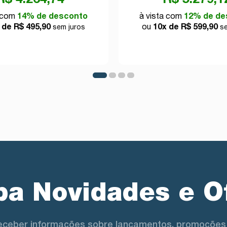
a com
14% de desconto
à vista com
12% de de
 de R$ 495,90
ou
10x de R$ 599,90
sem juros
se
a Novidades e O
eceber informações sobre lançamentos, promoções 