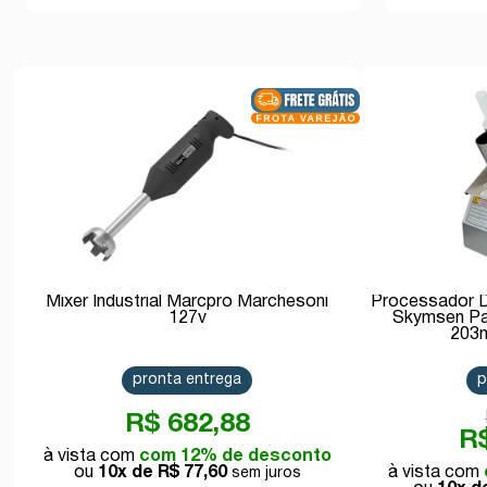
Mixer Industrial Marcpro Marchesoni
Processador De
127v
Skymsen Pa
203
pronta entrega
p
R$ 682,88
R$
com 12% de desconto
10x de
R$ 77,60