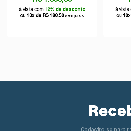
à vista com
12% de desconto
à vist
ou
10x de R$ 188,50
ou
10x
sem juros
Receb
Cadastre-se para r