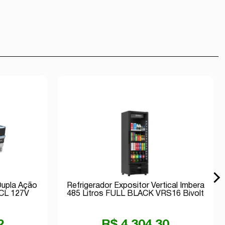
Dupla Ação
Refrigerador Expositor Vertical Imbera
ICL 127V
485 Litros FULL BLACK VRS16 Bivolt
Inverter
2
R$ 4.304,30