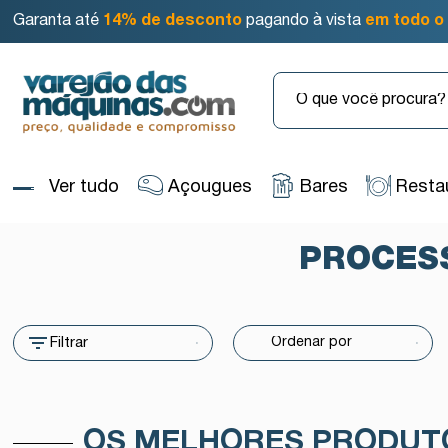
Garanta até
14% de desconto
pagando à vista
em todo o 
Ver tudo
Açougues
Bares
Resta
PROCES
Filtrar
OS MELHORES PRODUT