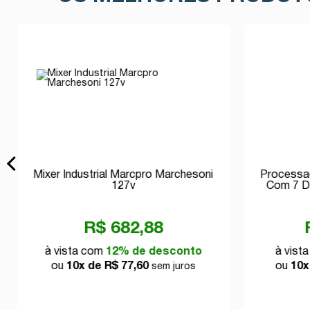
Mixer Industrial Marcpro Marchesoni
Processad
127v
Com 7 D
R$ 682,88
à vista com
12% de desconto
à vist
ou
10x de R$ 77,60
ou
10x
sem juros