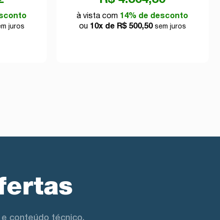
sconto
à vista com
14% de desconto
ou
10x de R$ 500,50
m juros
sem juros
fertas
e conteúdo técnico.