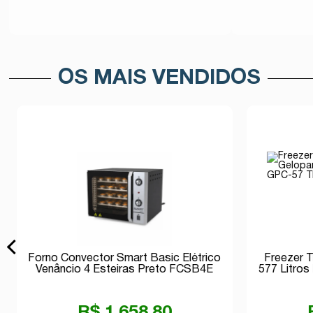
Avise-me
OS MAIS VENDIDOS
Forno Convector Smart Basic Elétrico
Freezer T
Venâncio 4 Esteiras Preto FCSB4E
577 Litro
220v
R$ 1.658,80