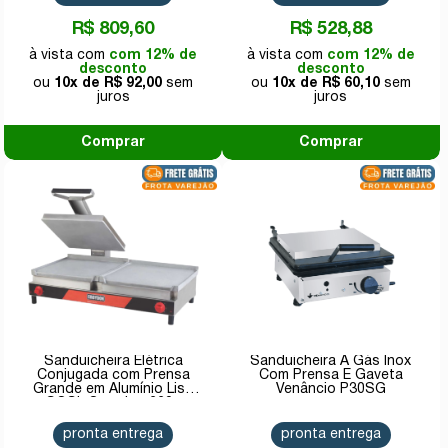
R$ 809,60
R$ 528,88
com 12% de
com 12% de
desconto
desconto
10x de
R$ 92,00
10x de
R$ 60,10
Comprar
Comprar
Sanduicheira Elétrica
Sanduicheira A Gás Inox
Conjugada com Prensa
Com Prensa E Gaveta
Grande em Alumínio Liso
Venâncio P30SG
SCGL Croydon 220v
pronta entrega
pronta entrega