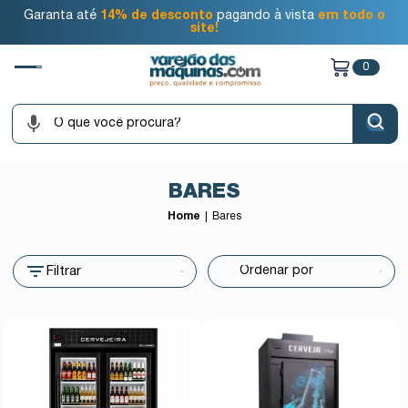
Garanta até
14% de desconto
pagando à vista
em todo o
site!
0
BARES
Home
Bares
Filtrar