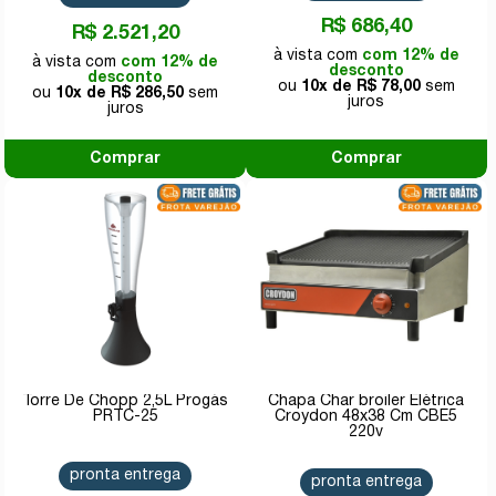
R$ 686,40
R$ 2.521,20
com 12% de
com 12% de
desconto
desconto
10x de
R$ 78,00
10x de
R$ 286,50
Comprar
Comprar
Torre De Chopp 2,5L Progás
Chapa Char broiler Elétrica
PRTC-25
Croydon 48x38 Cm CBE5
220v
pronta entrega
pronta entrega