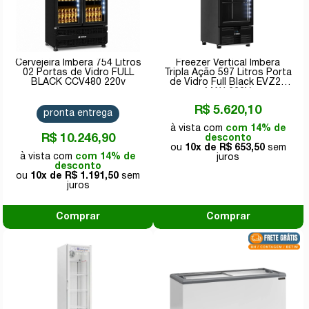
Cervejeira Imbera 754 Litros
Freezer Vertical Imbera
02 Portas de Vidro FULL
Tripla Ação 597 Litros Porta
BLACK CCV480 220v
de Vidro Full Black EVZ21
MAX 220V
R$ 5.620,10
pronta entrega
com 14% de
R$ 10.246,90
desconto
10x de
R$ 653,50
com 14% de
desconto
10x de
R$ 1.191,50
Comprar
Comprar