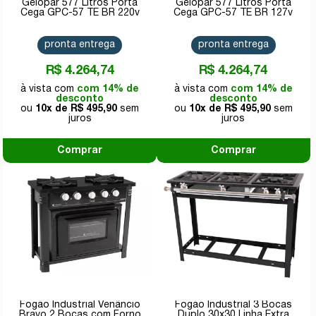
Gelopar 577 Litros Porta
Gelopar 577 Litros Porta
Cega GPC-57 TE BR 220v
Cega GPC-57 TE BR 127v
pronta entrega
pronta entrega
R$ 4.264,74
R$ 4.264,74
com 14% de
com 14% de
desconto
desconto
10x de
R$ 495,90
10x de
R$ 495,90
Comprar
Comprar
Fogão Industrial Venâncio
Fogão Industrial 3 Bocas
Bravo 2 Bocas com Forno
Duplo 30x30 Linha Extra