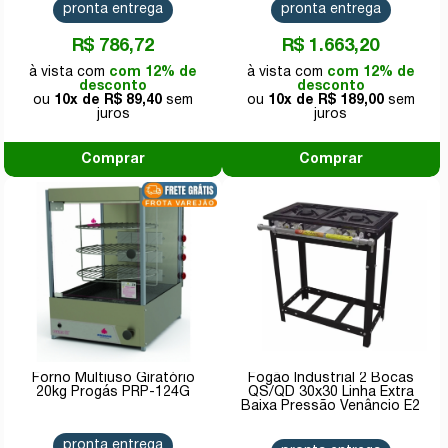
pronta entrega
pronta entrega
R$ 786,72
R$ 1.663,20
com 12% de
com 12% de
desconto
desconto
10x de
R$ 89,40
10x de
R$ 189,00
Comprar
Comprar
Forno Multiuso Giratório
Fogão Industrial 2 Bocas
20kg Progás PRP-124G
QS/QD 30x30 Linha Extra
Baixa Pressão Venâncio E2
pronta entrega