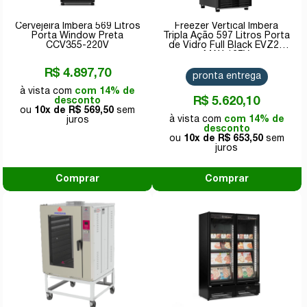
Cervejeira Imbera 569 Litros
Freezer Vertical Imbera
Porta Window Preta
Tripla Ação 597 Litros Porta
CCV355-220V
de Vidro Full Black EVZ21
MAX 127V
R$ 4.897,70
pronta entrega
com 14% de
R$ 5.620,10
desconto
10x de
R$ 569,50
com 14% de
desconto
10x de
R$ 653,50
Comprar
Comprar