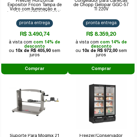
Freezer Horizontal
Congelador para Canecas
Expositor Fricon Tampa de
de Chopp Gelopar GGC-57
Vidro com Iluminação em
TI 220V
Led 503L HCEB503-2V300-
220V
pronta entrega
pronta entrega
R$ 3.490,74
R$ 8.359,20
com 14% de
com 14% de
desconto
desconto
10x de
R$ 405,90
10x de
R$ 972,00
Comprar
Comprar
Suporte Para Mogmix 21
Freezer/Conservador