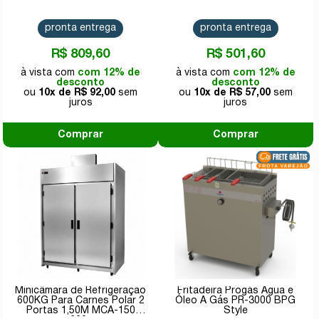
pronta entrega
pronta entrega
R$ 809,60
R$ 501,60
com 12% de
com 12% de
desconto
desconto
10x de
R$ 92,00
10x de
R$ 57,00
Comprar
Comprar
Minicâmara de Refrigeração
Fritadeira Progás Água e
600KG Para Carnes Polar 2
Óleo A Gás PR-3000 BPG
Portas 1,50M MCA-150
Style