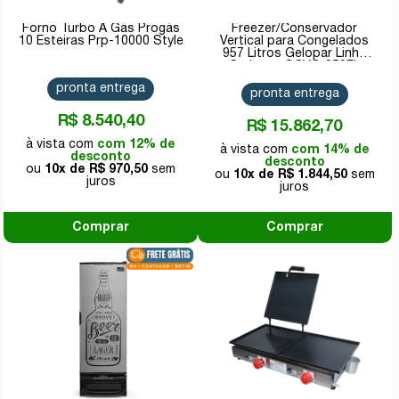
Forno Turbo A Gás Progás
Freezer/Conservador
10 Esteiras Prp-10000 Style
Vertical para Congelados
957 Litros Gelopar Linha
Carbono GCVC-950EL
CB/PR 220v
pronta entrega
pronta entrega
R$ 8.540,40
R$ 15.862,70
com 12% de
com 14% de
desconto
desconto
10x de
R$ 970,50
10x de
R$ 1.844,50
Comprar
Comprar