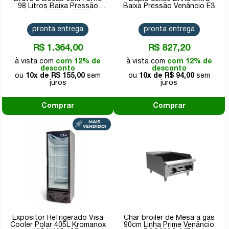
98 Litros Baixa Pressão
Baixa Pressão Venâncio E3
Preto BR2B + BRF2
pronta entrega
pronta entrega
R$ 1.364,00
R$ 827,20
com 12% de
com 12% de
desconto
desconto
10x de
R$ 155,00
10x de
R$ 94,00
Comprar
Comprar
Expositor Refrigerado Visa
Char broiler de Mesa a gás
Cooler Polar 405L Kromanox
90cm Linha Prime Venâncio