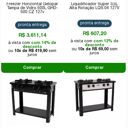
Freezer Horizontal Gelopar
Liquidificador Super 3,5L
Tampa de Vidro 500L GHD-
Alta Rotação LQS.04 127V
500 CZ 127v
pronta entrega
pronta entrega
R$ 607,20
R$ 3.611,14
com 12% de
com 14% de
desconto
desconto
10x de
R$ 69,00
10x de
R$ 419,90
Comprar
Comprar