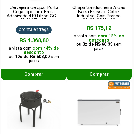
Cervejeira Gelopar Porta
Chapa Sanduicheira A Gás
Cega Tipo Inox Preta
Baixa Pressão Cefaz
Adesivada 410 Litros GCB-
Industrial Com Prensa
40 GW TI 127v
31x60-CSAM-02
R$ 175,12
pronta entrega
com 12% de
R$ 4.368,80
desconto
3x de
R$ 66,33
com 14% de
desconto
10x de
R$ 508,00
Comprar
Comprar