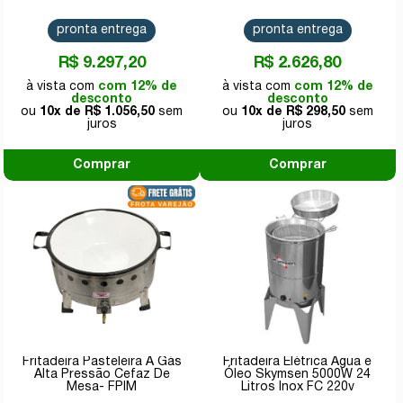
220v
pronta entrega
pronta entrega
R$ 9.297,20
R$ 2.626,80
com 12% de
com 12% de
desconto
desconto
10x de
R$ 1.056,50
10x de
R$ 298,50
Comprar
Comprar
Fritadeira Pasteleira A Gás
Fritadeira Elétrica Água e
Alta Pressão Cefaz De
Óleo Skymsen 5000W 24
Mesa- FPIM
Litros Inox FC 220v