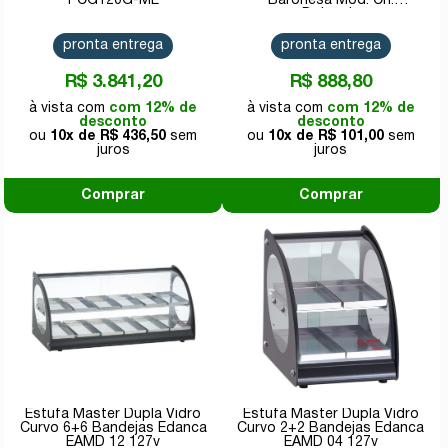
PCG120G-ME
Baronesa Mod. Ch.
Dobrada
pronta entrega
pronta entrega
R$ 3.841,20
R$ 888,80
com 12% de
com 12% de
desconto
desconto
10x de
R$ 436,50
10x de
R$ 101,00
Comprar
Comprar
Estufa Master Dupla Vidro
Estufa Master Dupla Vidro
Curvo 6+6 Bandejas Edanca
Curvo 2+2 Bandejas Edanca
EAMD 12 127v
EAMD 04 127v