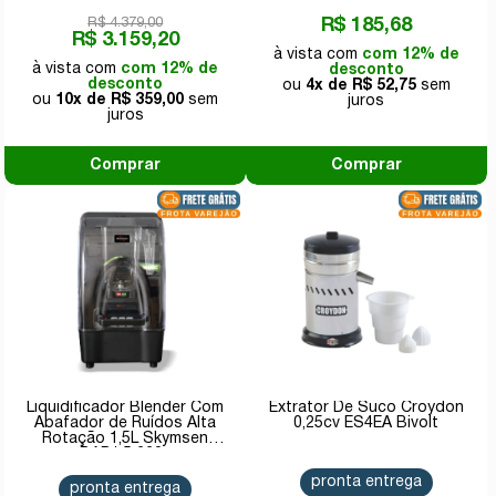
R$ 4.379,00
R$ 185,68
R$ 3.159,20
com 12% de
com 12% de
desconto
desconto
4x de
R$ 52,75
10x de
R$ 359,00
Comprar
Comprar
Liquidificador Blender Com
Extrator De Suco Croydon
Abafador de Ruídos Alta
0,25cv ES4EA Bivolt
Rotação 1,5L Skymsen
BAR1.5 220v
pronta entrega
pronta entrega