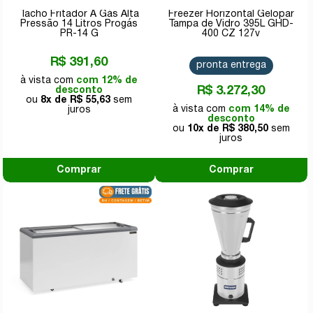
Tacho Fritador A Gás Alta
Freezer Horizontal Gelopar
Pressão 14 Litros Progás
Tampa de Vidro 395L GHD-
PR-14 G
400 CZ 127v
R$ 391,60
pronta entrega
com 12% de
R$ 3.272,30
desconto
8x de
R$ 55,63
com 14% de
desconto
10x de
R$ 380,50
Comprar
Comprar