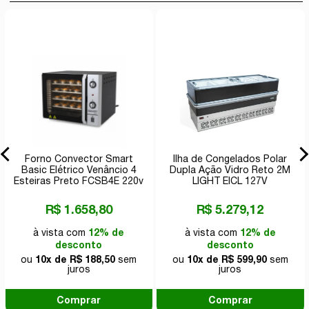
Forno Convector Smart
Ilha de Congelados Polar
Basic Elétrico Venâncio 4
Dupla Ação Vidro Reto 2M
Esteiras Preto FCSB4E 220v
LIGHT EICL 127V
R$ 1.658,80
R$ 5.279,12
à vista com
12% de
à vista com
12% de
desconto
desconto
ou
10x de R$ 188,50
sem
ou
10x de R$ 599,90
sem
juros
juros
Comprar
Comprar