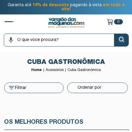
Garanta até
14% de desconto
pagando à vista
em todo o
site!
0
CUBA GASTRONÔMICA
Home
Acessórios
Cuba Gastronômica
Filtrar
OS MELHORES PRODUTOS