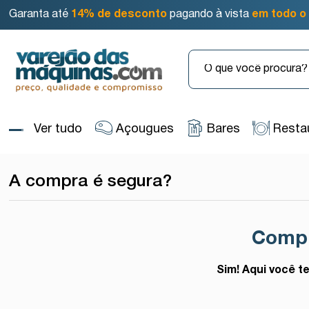
Garanta até
14% de desconto
pagando à vista
em todo o 
Ver tudo
Açougues
Bares
Resta
A compra é segura?
Compr
Sim! Aqui você 