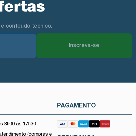
fertas
e conteúdo técnico.
Inscreva-se
O
PAGAMENTO
as 8h00 às 17h30
atendimento (compras e