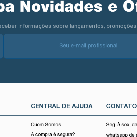
a Novidades e O
eceber informações sobre lançamentos, promoções 
CENTRAL DE AJUDA
CONTAT
Quem Somos
Seg. à sex, d
A compra é segura?
whatsapp de 