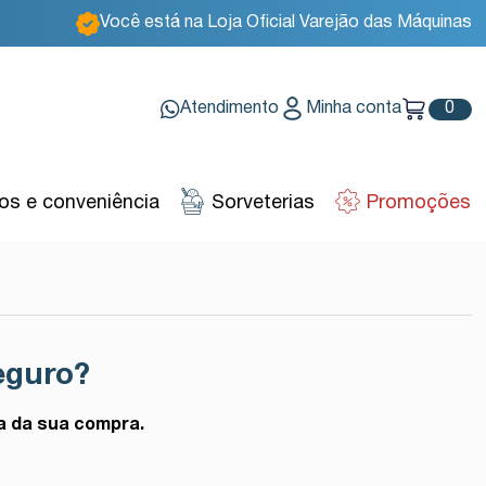
Você está na Loja Oficial Varejão das Máquinas
Atendimento
Minha conta
0
s e conveniência
Sorveterias
Promoções
eguro?
a da sua compra.