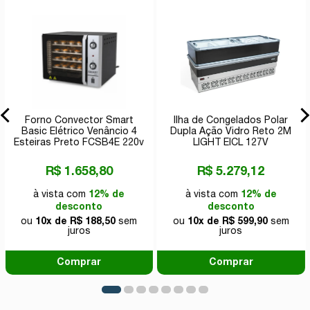
Forno Convector Smart
Ilha de Congelados Polar
Basic Elétrico Venâncio 4
Dupla Ação Vidro Reto 2M
Esteiras Preto FCSB4E 220v
LIGHT EICL 127V
R$ 1.658,80
R$ 5.279,12
à vista com
12% de
à vista com
12% de
desconto
desconto
ou
10x de R$ 188,50
sem
ou
10x de R$ 599,90
sem
juros
juros
Comprar
Comprar