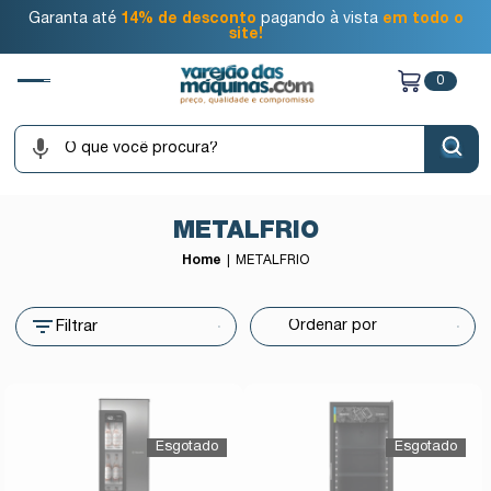
Garanta até
14% de desconto
pagando à vista
em todo o
site!
0
METALFRIO
Home
METALFRIO
Filtrar