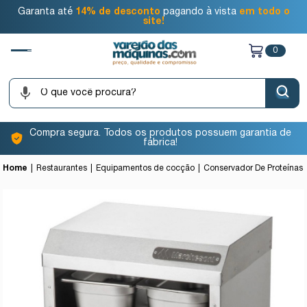
Garanta até
14% de desconto
pagando à vista
em todo o
site!
0
Compra segura. Todos os produtos possuem garantia de
fábrica!
Home
Restaurantes
Equipamentos de cocção
Conservador De Proteínas