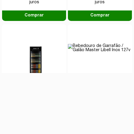
juros
juros
Comprar
Comprar
Cervejeira Imbera 569 Litros
Bebedouro de Garrafão /
Porta de Vidro FULL BLACK
Galão Master Libell Inox 127v
CCV355 127v
R$ 5.000,90
R$ 638,00
à vista com
14% de
à vista com
12% de
desconto
desconto
ou
10x de R$ 581,50
sem
ou
10x de R$ 72,50
sem