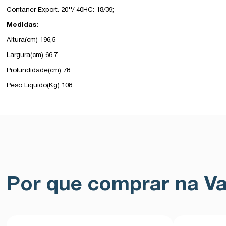
Contaner Export. 20''/ 40HC: 18/39;
Medidas:
Altura(cm) 196,5
Largura(cm) 66,7
Profundidade(cm) 78
Peso Liquido(Kg) 108
Por que comprar na Va