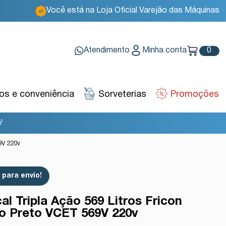
Você está na Loja Oficial Varejão das Máquinas
Atendimento
Minha conta
0
s e conveniência
Sorveterias
Promoções
!
69V 220v
para envio!
al Tripla Ação 569 Litros Fricon
ro Preto VCET 569V 220v