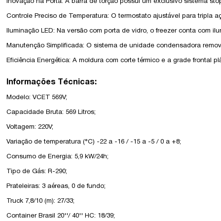
Inovação na Porta: A barra de torção possui um exclusivo sistema stop
Controle Preciso de Temperatura: O termostato ajustável para tripla
Iluminação LED: Na versão com porta de vidro, o freezer conta com il
Manutenção Simplificada: O sistema de unidade condensadora removível
Eficiência Energética: A moldura com corte térmico e a grade frontal 
Informações Técnicas:
Modelo: VCET 569V;
Capacidade Bruta: 569 Litros;
Voltagem: 220V;
Variação de temperatura (°C)
-22 a -16 / -15 a -5 / 0 a +8;
Consumo de Energia: 5,9 kW/24h;
Tipo de Gás: R-290;
Prateleiras: 3 aéreas, 0 de fundo;
Truck 7,8/10 (m): 27/33;
Container Brasil 20''/ 40'' HC: 18/39;