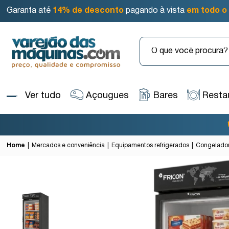
Garanta até
14% de desconto
pagando à vista
em todo o 
Ver tudo
Açougues
Bares
Resta
Home
Mercados e conveniência
Equipamentos refrigerados
Congelado