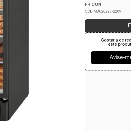
FRICON
VM020228-220V
E
Gostaria de re
este produt
Avise-m