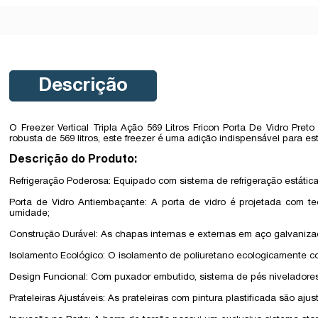
Descrição
O Freezer Vertical Tripla Ação 569 Litros Fricon Porta De Vidro P
robusta de 569 litros, este freezer é uma adição indispensável para
Descrição do Produto:
Refrigeração Poderosa: Equipado com sistema de refrigeração estáti
Porta de Vidro Antiembaçante: A porta de vidro é projetada com 
umidade;
Construção Durável: As chapas internas e externas em aço galvanizad
Isolamento Ecológico: O isolamento de poliuretano ecologicamente cor
Design Funcional: Com puxador embutido, sistema de pés niveladores
Prateleiras Ajustáveis: As prateleiras com pintura plastificada são a