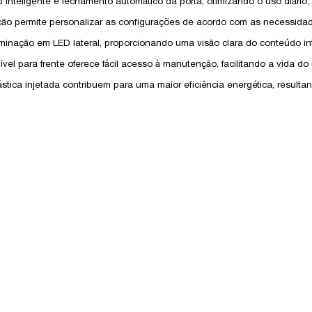
 inteligente e fechamento automático da porta, otimizando o uso diário;
 ação permite personalizar as configurações de acordo com as necessida
uminação em LED lateral, proporcionando uma visão clara do conteúdo in
 para frente oferece fácil acesso à manutenção, facilitando a vida do 
plástica injetada contribuem para uma maior eficiência energética, resu