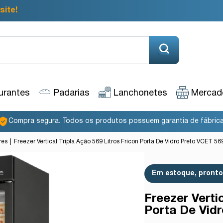
site!
urantes
Padarias
Lanchonetes
Mercado
Compra segura. Todos os produtos possuem garantia de fábrica
res
Freezer Vertical Tripla Ação 569 Litros Fricon Porta De Vidro Preto VCET 5
Em estoque, pronto 
Freezer Vertic
Porta De Vid