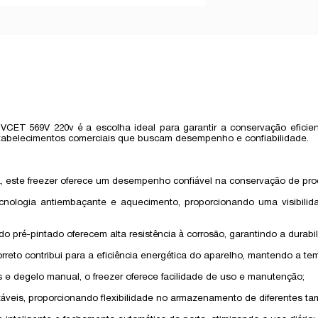
reto VCET 569V 220v é a escolha ideal para garantir a conservação efi
 estabelecimentos comerciais que buscam desempenho e confiabilidade.
ca, este freezer oferece um desempenho confiável na conservação de pr
tecnologia antiembaçante e aquecimento, proporcionando uma visibil
o pré-pintado oferecem alta resistência à corrosão, garantindo a dura
reto contribui para a eficiência energética do aparelho, mantendo a tem
 e degelo manual, o freezer oferece facilidade de uso e manutenção;
justáveis, proporcionando flexibilidade no armazenamento de diferentes 