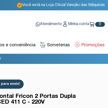
Você está na Loja Oficial Varejão das Máquinas
Atendimento
Minha conta
0
s e conveniência
Sorveterias
Promoções
!
para envio!
ontal Fricon 2 Portas Dupla
ED 411 C - 220V