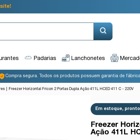
site!
urantes
Padarias
Lanchonetes
Mercado
Compra segura. Todos os produtos possuem garantia de fábrica
res
Freezer Horizontal Fricon 2 Portas Dupla Ação 411L HCED 411 C - 220V
Em estoque, pronto 
Freezer Horiz
Ação 411L HC