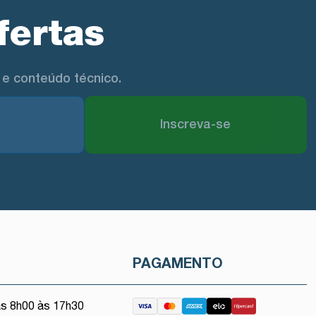
fertas
e conteúdo técnico.
Inscreva-se
O
PAGAMENTO
as 8h00 às 17h30