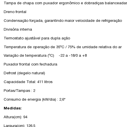
Tampa de chapa com puxador ergonômico e dobradiças balanceada
Dreno frontal
Condensação forçada, garantindo maior velocidade de refrigeração
Divisória interna
Termostato ajustável para dupla ação
Temperatura de operação de 35ºC / 75% de umidade relativa do ar
Variação de temperatura (ºC) -22 a -18/0 a +8
Puxador frontal com fechadura
Defrost (degelo natural)
Capacidade Total: 411 litros
Portas/Tampas : 2
Consumo de energia (kW/dia) : 2,6*
Medidas:
Altura(cm): 94
Largura(cm): 126,5