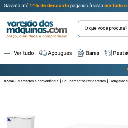
Garanta até
14% de desconto
pagando à vista
em todo o 
Ver tudo
Açougues
Bares
Resta
Home
Mercados e conveniência
Equipamentos refrigerados
Congelado