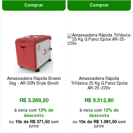
Comprar
Comprar
Amassadeira Rápida Braesi
Amassadeira Rápida
5kg - AR-50N Style Bivolt
Trifásica 25 Kg G.Paniz Epóxi
AR-25-220v
R$ 3.269,20
R$ 9.512,80
à vista com
12% de
à vista com
12% de
desconto
desconto
ou
10x de R$ 371,50
sem
ou
10x de R$ 1.081,00
sem
juros
juros