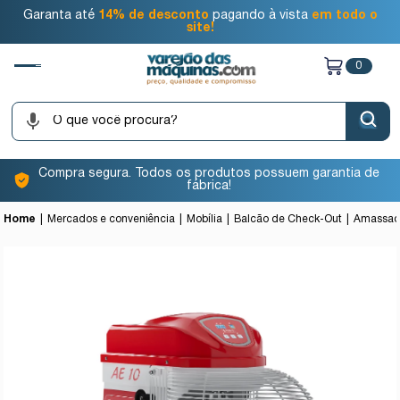
Garanta até
14% de desconto
pagando à vista
em todo o
site!
0
Compra segura. Todos os produtos possuem garantia de
fábrica!
Home
Mercados e conveniência
Mobília
Balcão de Check-Out
Amassade