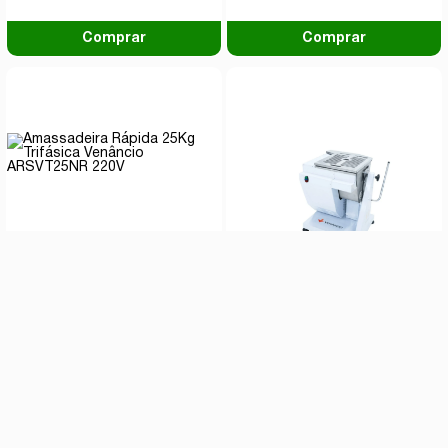
Comprar
Comprar
Amassadeira Rápida 25Kg
Amassadeira Semi Rápida
Trifásica Venâncio
25Kg Monofásica Venâncio
ARSVT25NR 220V
ASRBV25 220v
R$ 5.869,60
R$ 4.050,60
à vista com
12% de
à vista com
14% de
desconto
desconto
ou
10x de R$ 667,00
sem
ou
10x de R$ 471,00
sem
juros
juros